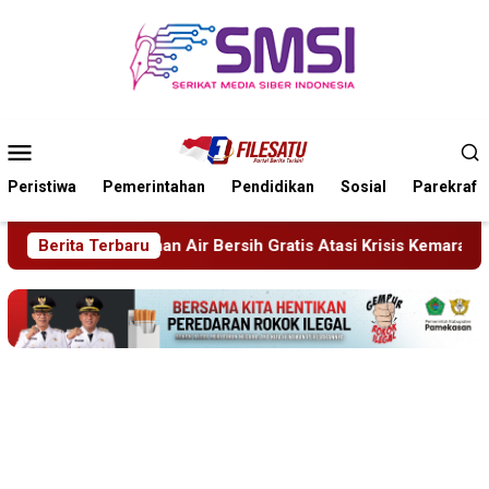
Loncat
ke
konten
Menu
Mobile
Peristiwa
Pemerintahan
Pendidikan
Sosial
Parekraf
tis Atasi Krisis Kemarau
Berita Terbaru
Sidang Tipiring, Penjual Miras 