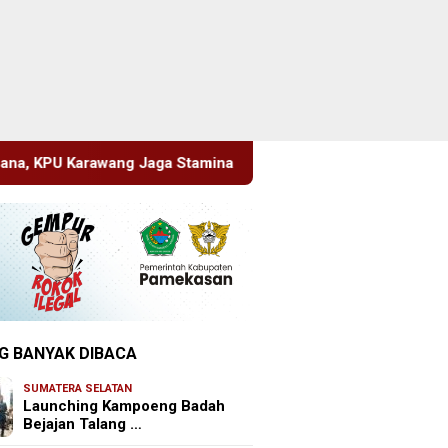
amina Menuju Pemilu 2029
Perkenalkan Diri Lewat Saf
G BANYAK DIBACA
SUMATERA SELATAN
Launching Kampoeng Badah
Bejajan Talang …