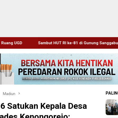
 HUT RI ke-81 di Gunung Sanggabuana, KPU Karawang Jaga St
PALIN
Madiun
6 Satukan Kepala Desa
Kades Kenongorejo: