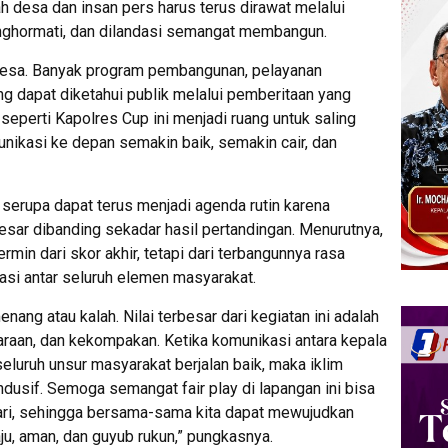
 desa dan insan pers harus terus dirawat melalui
nghormati, dan dilandasi semangat membangun.
desa. Banyak program pembangunan, pelayanan
g dapat diketahui publik melalui pemberitaan yang
 seperti Kapolres Cup ini menjadi ruang untuk saling
nikasi ke depan semakin baik, semakin cair, dan
 serupa dapat terus menjadi agenda rutin karena
sar dibanding sekadar hasil pertandingan. Menurutnya,
min dari skor akhir, tetapi dari terbangunnya rasa
si antar seluruh elemen masyarakat.
nang atau kalah. Nilai terbesar dari kegiatan ini adalah
araan, dan kekompakan. Ketika komunikasi antara kepala
seluruh unsur masyarakat berjalan baik, maka iklim
usif. Semoga semangat fair play di lapangan ini bisa
ari, sehingga bersama-sama kita dapat mewujudkan
, aman, dan guyub rukun,” pungkasnya.