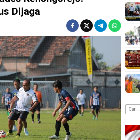
s Dijaga
Cari
untuk: