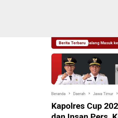
artawan Sempat Terhalang Masuk ke Ruang UGD
Berita Terbaru
Sambut
Beranda
Daerah
Jawa Timur
Kapolres Cup 202
dan Insan Pers, 