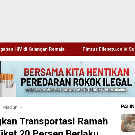
maja
Pimrus Filesatu.co.id Supono, S.H. Menuju Tanah 
PALIN
Madiun
gkan Transportasi Ramah
iket 20 Persen Berlaku