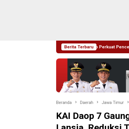
 Dini, Pemkab Sidoarjo Perkuat Pencegahan HIV di Kalangan Re
Berita Terbaru
Beranda
Daerah
Jawa Timur
KAI Daop 7 Gaun
Lansia, Reduksi T