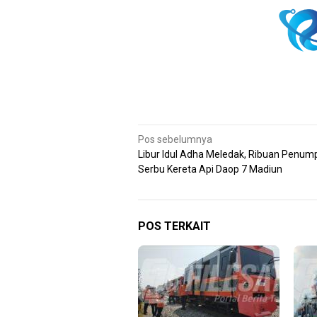
Navigasi
Pos sebelumnya
Libur Idul Adha Meledak, Ribuan Penu
pos
Serbu Kereta Api Daop 7 Madiun
POS TERKAIT