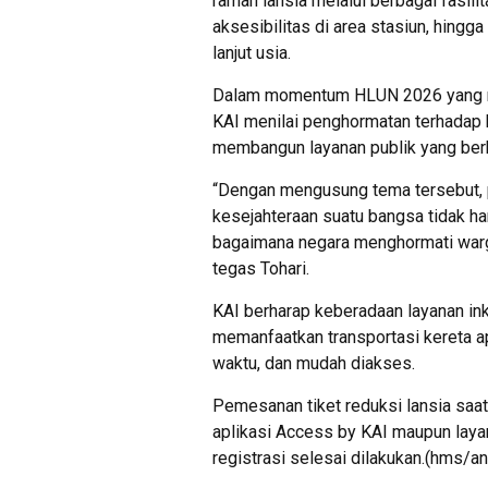
ramah lansia melalui berbagai fasili
aksesibilitas di area stasiun, hin
lanjut usia.
Dalam momentum HLUN 2026 yang me
KAI menilai penghormatan terhadap
membangun layanan publik yang ber
“Dengan mengusung tema tersebut, 
kesejahteraan suatu bangsa tidak han
bagaimana negara menghormati warg
tegas Tohari.
KAI berharap keberadaan layanan in
memanfaatkan transportasi kereta a
waktu, dan mudah diakses.
Pemesanan tiket reduksi lansia saat 
aplikasi Access by KAI maupun layan
registrasi selesai dilakukan.(hms/an