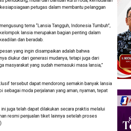
tas pendukung, mulai dari bantuan kursi roda, kemudahan
gga kesiapsiagaan petugas dalam membantu pelanggan
ngusung tema “Lansia Tangguh, Indonesia Tumbuh”,
 kelompok lansia merupakan bagian penting dalam
keadilan dan beradab.
pesan yang ingin disampaikan adalah bahwa
ya diukur dari generasi mudanya, tetapi juga dari
a masyarakat yang sudah memasuki masa lansia,”
klusif tersebut dapat mendorong semakin banyak lansia
pi sebagai moda perjalanan yang aman, nyaman, tepat
ini juga telah dapat dilakukan secara praktis melalui
an resmi penjualan tiket lainnya setelah proses
)