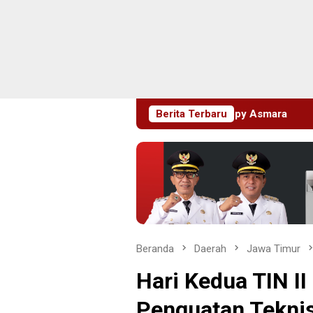
imeriahkan Artis Happy Asmara
Berita Terbaru
Edukasi Sejak Dini, Pem
Beranda
Daerah
Jawa Timur
Hari Kedua TIN I
Penguatan Teknis