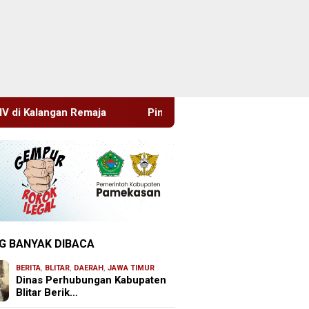
Pimrus Filesatu.co.id Supono, S.H. Menuju Tanah Suci, Mana
G BANYAK DIBACA
BERITA
,
BLITAR
,
DAERAH
,
JAWA TIMUR
Dinas Perhubungan Kabupaten
Blitar Berik…