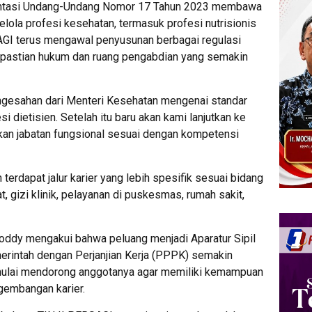
ntasi Undang-Undang Nomor 17 Tahun 2023 membawa
lola profesi kesehatan, termasuk profesi nutrisionis
SAGI terus mengawal penyusunan berbagai regulasi
 kepastian hukum dan ruang pengabdian yang semakin
ngesahan dari Menteri Kesehatan mengenai standar
si dietisien. Setelah itu baru akan kami lanjutkan ke
n jabatan fungsional sesuai dengan kompetensi
erdapat jalur karier yang lebih spesifik sesuai bidang
t, gizi klinik, pelayanan di puskesmas, rumah sakit,
oddy mengakui bahwa peluang menjadi Aparatur Sipil
intah dengan Perjanjian Kerja (PPPK) semakin
 mulai mendorong anggotanya agar memiliki kemampuan
gembangan karier.