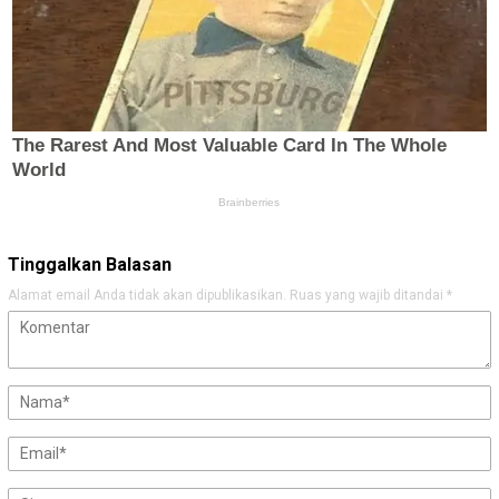
Tinggalkan Balasan
Alamat email Anda tidak akan dipublikasikan.
Ruas yang wajib ditandai
*