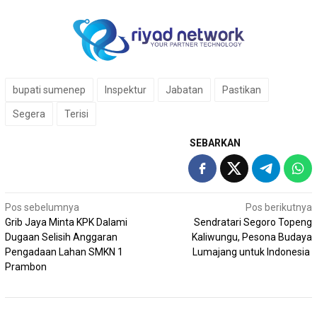
bupati sumenep
Inspektur
Jabatan
Pastikan
Segera
Terisi
SEBARKAN
Navigasi
Pos sebelumnya
Pos berikutnya
Grib Jaya Minta KPK Dalami
Sendratari Segoro Topeng
pos
Dugaan Selisih Anggaran
Kaliwungu, Pesona Budaya
Pengadaan Lahan SMKN 1
Lumajang untuk Indonesia
Prambon