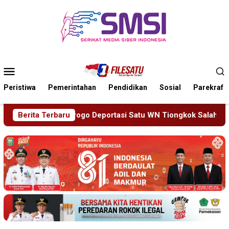
Loncat
ke
konten
Menu
Mobile
Peristiwa
Pemerintahan
Pendidikan
Sosial
Parekraf
u WN Tiongkok Salahgunakan Ijin Tinggal
Berita Terbaru
19 Siswa Sak