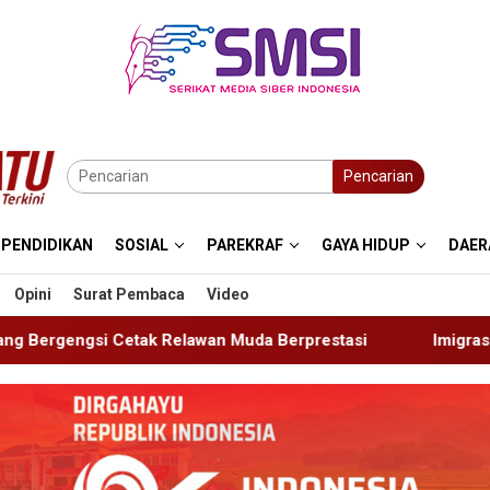
Pencarian
PENDIDIKAN
SOSIAL
PAREKRAF
GAYA HIDUP
DAER
Opini
Surat Pembaca
Video
 Muda Berprestasi
Imigrasi Ponorogo Deportasi Satu W