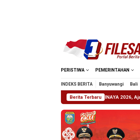
Loncat
ke
konten
PERISTIWA
PEMERINTAHAN
INDEKS BERITA
Banyuwangi
Bali
ember Gelar ABHINAYA 2026, Ajang Bergengsi Cetak Relawan
Berita Terbaru