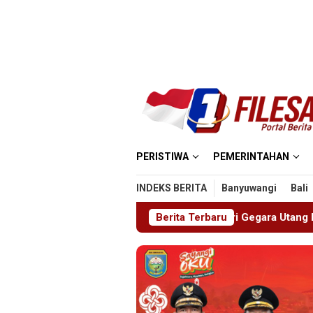
Loncat
ke
konten
PERISTIWA
PEMERINTAHAN
INDEKS BERITA
Banyuwangi
Bali
ga Disekap Tiga Hari Gegara Utang Rp300 Juta, Pria Ketapang 
Berita Terbaru