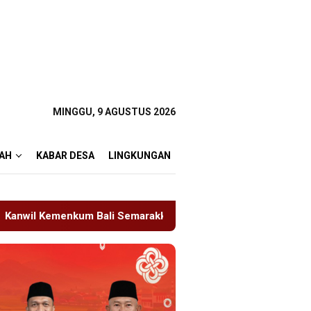
MINGGU, 9 AGUSTUS 2026
AH
KABAR DESA
LINGKUNGAN
marakkan Hari Pengayoman ke-81
Tragedi Proyek Masji