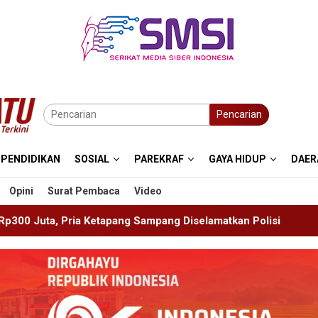
Pencarian
PENDIDIKAN
SOSIAL
PAREKRAF
GAYA HIDUP
DAER
Opini
Surat Pembaca
Video
Sampang Diselamatkan Polisi
Kanwil Kemenkum Bali Se