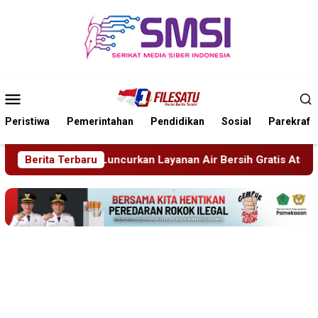
Loncat
ke
konten
Menu
Mobile
Peristiwa
Pemerintahan
Pendidikan
Sosial
Parekraf
an Air Bersih Gratis Atasi Krisis Kemarau
Berita Terbaru
Sidang Tipir