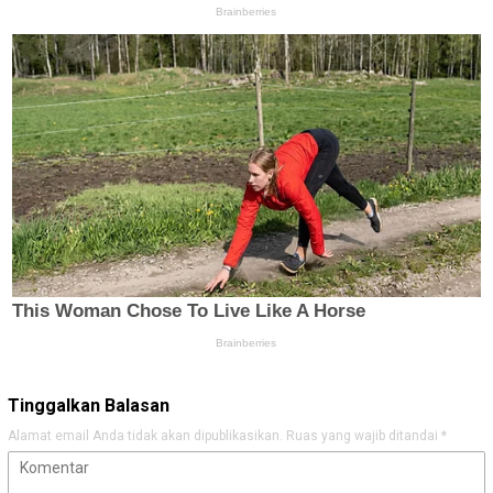
Tinggalkan Balasan
Alamat email Anda tidak akan dipublikasikan.
Ruas yang wajib ditandai
*