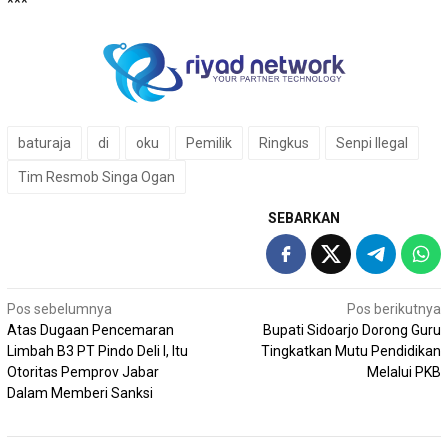
***
baturaja
di
oku
Pemilik
Ringkus
Senpi Ilegal
Tim Resmob Singa Ogan
SEBARKAN
Navigasi
Pos sebelumnya
Pos berikutnya
Atas Dugaan Pencemaran
Bupati Sidoarjo Dorong Guru
pos
Limbah B3 PT Pindo Deli I, Itu
Tingkatkan Mutu Pendidikan
Otoritas Pemprov Jabar
Melalui PKB
Dalam Memberi Sanksi