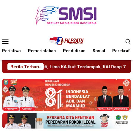
Loncat
ke
konten
Menu
Mobile
Peristiwa
Pemerintahan
Pendidikan
Sosial
Parekraf
Ikut Terdampak, KAI Daop 7 Gerak Cepat Pulihkan Layanan
Berita Terbaru