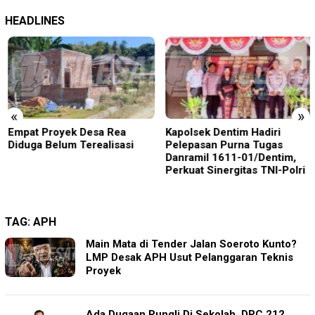
HEADLINES
«
»
Empat Proyek Desa Rea
Kapolsek Dentim Hadiri
Diduga Belum Terealisasi
Pelepasan Purna Tugas
Danramil 1611-01/Dentim,
Perkuat Sinergitas TNI-Polri
TAG:
APH
Main Mata di Tender Jalan Soeroto Kunto?
LMP Desak APH Usut Pelanggaran Teknis
Proyek
Ada Dugaan Pungli Di Sekolah, DPC 212