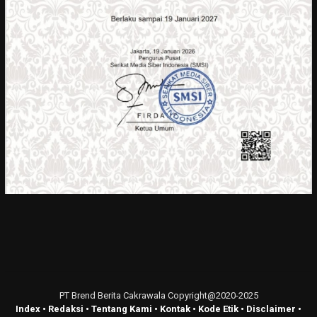
PT Brend Berita Cakrawala Copyright@2020-2025
Index
•
Redaksi
•
Tentang Kami
•
Kontak
•
Kode Etik
•
Disclaimer
•