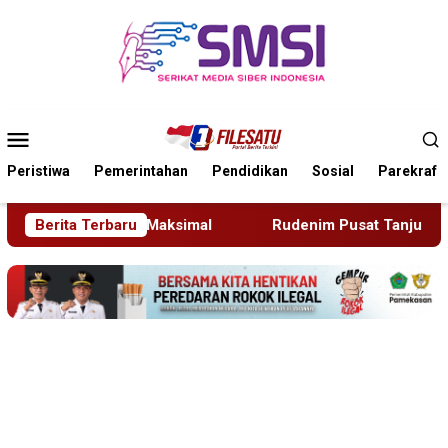
Loncat
ke
konten
Menu
Mobile
Peristiwa
Pemerintahan
Pendidikan
Sosial
Parekraf
Berita Terbaru
Rudenim Pusat Tanjung Pinang Deportasi 25 Warga Ne