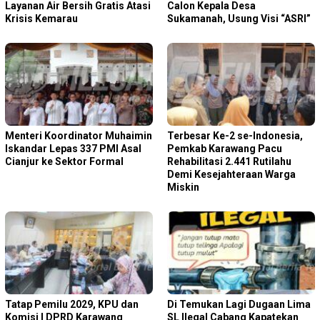
Layanan Air Bersih Gratis Atasi
Calon Kepala Desa
Krisis Kemarau
Sukamanah, Usung Visi “ASRI”
Menteri Koordinator Muhaimin
Terbesar Ke-2 se-Indonesia,
Iskandar Lepas 337 PMI Asal
Pemkab Karawang Pacu
Cianjur ke Sektor Formal
Rehabilitasi 2.441 Rutilahu
Demi Kesejahteraan Warga
Miskin
Tatap Pemilu 2029, KPU dan
Di Temukan Lagi Dugaan Lima
Komisi I DPRD Karawang
SL Ilegal Cabang Kapatekan