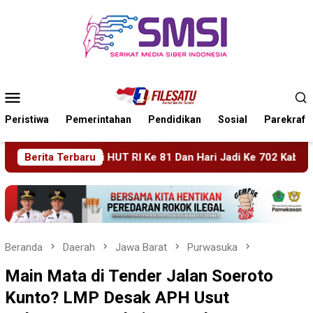
Loncat
ke
konten
Menu
Mobile
Peristiwa
Pemerintahan
Pendidikan
Sosial
Parekraf
Hari Jadi Ke 702 Kabupaten Blitar, Dimeriahkan Artis Happy As
Berita Terbaru
Beranda
Daerah
Jawa Barat
Purwasuka
Main Mata di Tender Jalan Soeroto
Kunto? LMP Desak APH Usut