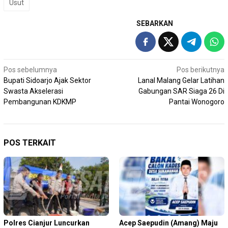
Usut
SEBARKAN
Navigasi
Pos sebelumnya
Pos berikutnya
Bupati Sidoarjo Ajak Sektor
Lanal Malang Gelar Latihan
pos
Swasta Akselerasi
Gabungan SAR Siaga 26 Di
Pembangunan KDKMP
Pantai Wonogoro
POS TERKAIT
Polres Cianjur Luncurkan
Acep Saepudin (Amang) Maju