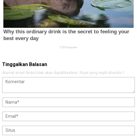
Tinggalkan Balasan
Alamat email Anda tidak akan dipublikasikan.
Ruas yang wajib ditandai
*