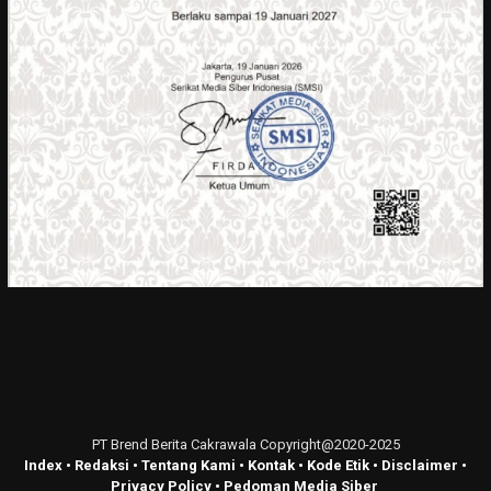
PT Brend Berita Cakrawala Copyright@2020-2025
Index
•
Redaksi
•
Tentang Kami
•
Kontak
•
Kode Etik
•
Disclaimer
•
Privacy Policy
•
Pedoman Media Siber