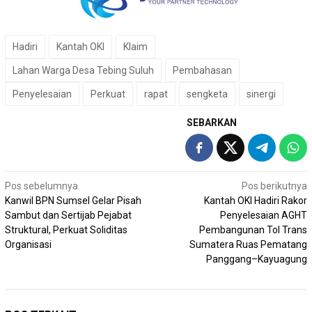
Hadiri
Kantah OKI
Klaim
Lahan Warga Desa Tebing Suluh
Pembahasan
Penyelesaian
Perkuat
rapat
sengketa
sinergi
SEBARKAN
Navigasi
Pos sebelumnya
Pos berikutnya
Kanwil BPN Sumsel Gelar Pisah
Kantah OKI Hadiri Rakor
pos
Sambut dan Sertijab Pejabat
Penyelesaian AGHT
Struktural, Perkuat Soliditas
Pembangunan Tol Trans
Organisasi
Sumatera Ruas Pematang
Panggang–Kayuagung