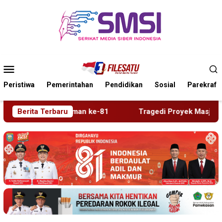
Loncat
ke
konten
Menu
Mobile
Peristiwa
Pemerintahan
Pendidikan
Sosial
Parekraf
Tragedi Proyek Masjid MIN 5 Madiun: Satu Nyawa Melayang, K3
Berita Terbaru