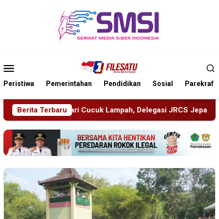
Loncat
ke
konten
Menu
Mobile
Peristiwa
Pemerintahan
Pendidikan
Sosial
Parekraf
ah, Delegasi JRCS Jepang Berbagi Pengetahuan di SDN Puger
Berita Terbaru