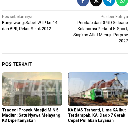
Navigasi
Pos sebelumnya
Pos berikutnya
Banyuwangi Sabet WTP ke-14
Pemkab dan DPRD Sidoarjo
pos
dari BPK, Rekor Sejak 2012
Kolaborasi Perkuat E-Sport,
Siapkan Atlet Menuju Porprov
2027
POS TERKAIT
Tragedi Proyek Masjid MIN 5
KA BIAS Terhenti, Lima KA Ikut
Madiun: Satu Nyawa Melayang,
Terdampak, KAI Daop 7 Gerak
K3 Dipertanyakan
Cepat Pulihkan Layanan