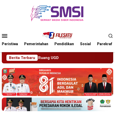
Loncat
ke
konten
Menu
Mobile
Peristiwa
Pemerintahan
Pendidikan
Sosial
Parekraf
Berita Terbaru
Tra