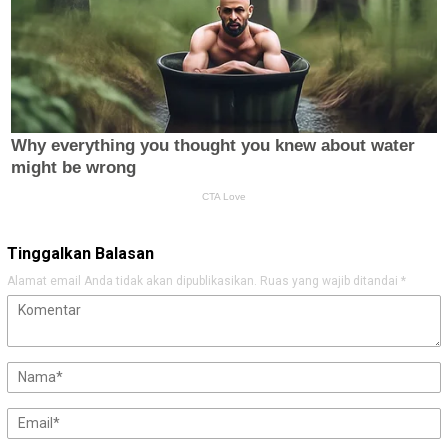
Tinggalkan Balasan
Alamat email Anda tidak akan dipublikasikan.
Ruas yang wajib ditandai
*