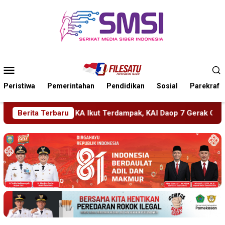
Loncat
ke
konten
Menu
Mobile
Peristiwa
Pemerintahan
Pendidikan
Sosial
Parekraf
pak, KAI Daop 7 Gerak Cepat Pulihkan Layanan
Berita Terbaru
PMR Wira