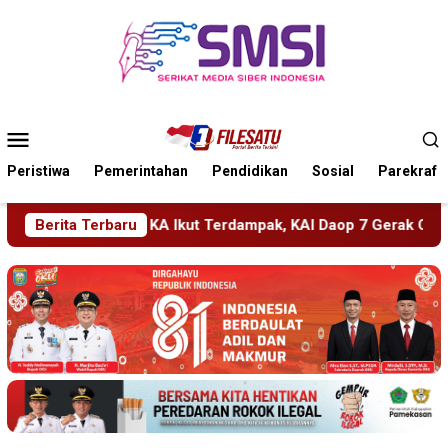
Loncat
ke
konten
Menu
Mobile
Peristiwa
Pemerintahan
Pendidikan
Sosial
Parekraf
pak, KAI Daop 7 Gerak Cepat Pulihkan Layanan
Berita Terbaru
PMR Wir