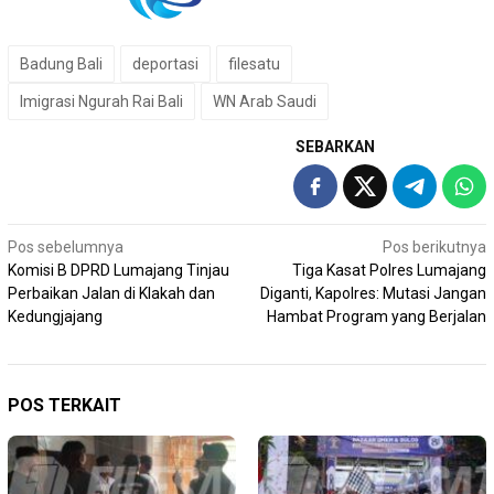
Badung Bali
deportasi
filesatu
Imigrasi Ngurah Rai Bali
WN Arab Saudi
SEBARKAN
Navigasi
Pos sebelumnya
Pos berikutnya
Komisi B DPRD Lumajang Tinjau
Tiga Kasat Polres Lumajang
pos
Perbaikan Jalan di Klakah dan
Diganti, Kapolres: Mutasi Jangan
Kedungjajang
Hambat Program yang Berjalan
POS TERKAIT