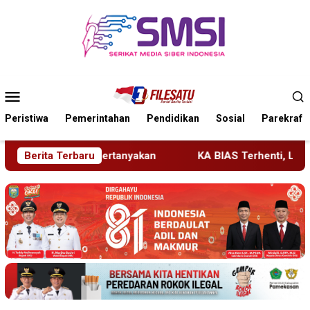
Loncat
ke
konten
Menu
Mobile
Peristiwa
Pemerintahan
Pendidikan
Sosial
Parekraf
KA BIAS Terhenti, Lima KA Ikut Terdampak, KAI Daop 7 Ger
Berita Terbaru