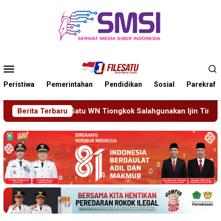
Loncat
ke
konten
Menu
Mobile
Peristiwa
Pemerintahan
Pendidikan
Sosial
Parekraf
Salahgunakan Ijin Tinggal
Berita Terbaru
19 Siswa Sakit Bersamaan,