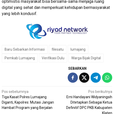
optimistis masyarakat bisa bersama-sama menjaga ruang
digital yang sehat dan memperkuat kehidupan bermasyarakat
yang lebih kondusif.
Baru Sebarkan Informasi
filesatu
lumajang
Pemkab Lumajang
Verifikasi Dulu
Warga Bijak Digital
SEBARKAN
Navigasi
Pos sebelumnya
Pos berikutnya
Tiga Kasat Polres Lumajang
Erni Handayani Widyaningsih
pos
Diganti, Kapolres: Mutasi Jangan
Ditetapkan Sebagai Ketua
Hambat Program yang Berjalan
Definitif DPC PKB Kabupaten
Klaten