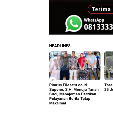
HEADLINES
«
kasi Sejak Dini, Pemkab
Pimrus Filesatu.co.id
Tore
oarjo Perkuat
Supono, S.H. Menuju Tanah
25 J
cegahan HIV di Kalangan
Suci, Manajemen Pastikan
maja
Pelayanan Berita Tetap
Maksimal