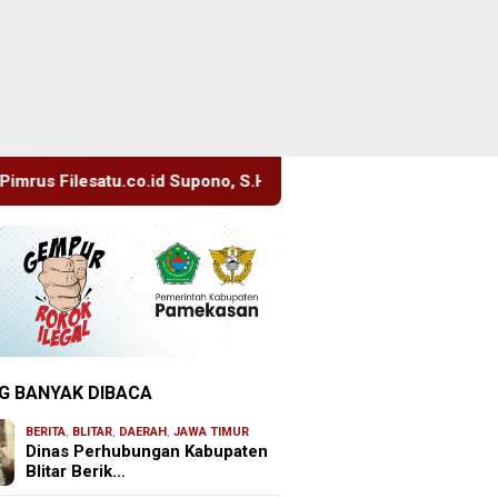
upono, S.H. Menuju Tanah Suci, Manajemen Pastikan Pelayanan 
G BANYAK DIBACA
BERITA
,
BLITAR
,
DAERAH
,
JAWA TIMUR
Dinas Perhubungan Kabupaten
Blitar Berik…