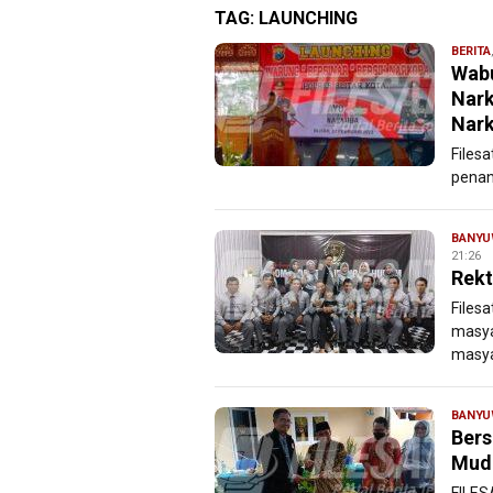
TAG:
LAUNCHING
BERITA
Wabu
Nark
Nark
Filesa
penan
BANYU
21:26
Rekt
Files
masya
masya
BANYU
Bers
Muda
FILES