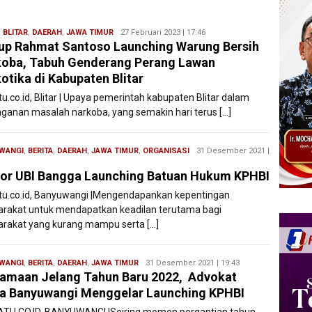
,
BLITAR
,
DAERAH
,
JAWA TIMUR
Redaksi
27 Februari 2023 | 17:46
p Rahmat Santoso Launching Warung Bersih
Filesatu
oba, Tabuh Genderang Perang Lawan
otika di Kabupaten Blitar
tu.co.id, Blitar | Upaya pemerintah kabupaten Blitar dalam
ganan masalah narkoba, yang semakin hari terus […]
WANGI
,
BERITA
,
DAERAH
,
JAWA TIMUR
,
ORGANISASI
Redaksi
31 Desember 2021 |
Filesatu
or UBI Bangga Launching Batuan Hukum KPHBI
atu.co.id, Banyuwangi |Mengendapankan kepentingan
rakat untuk mendapatkan keadilan terutama bagi
rakat yang kurang mampu serta […]
WANGI
,
BERITA
,
DAERAH
,
JAWA TIMUR
Redaksi
31 Desember 2021 | 19:43
amaan Jelang Tahun Baru 2022, Advokat
Filesatu
 Banyuwangi Menggelar Launching KPHBI
ATU.CO.ID, BANYUWANGI |Seiring momen pergantian tahun,