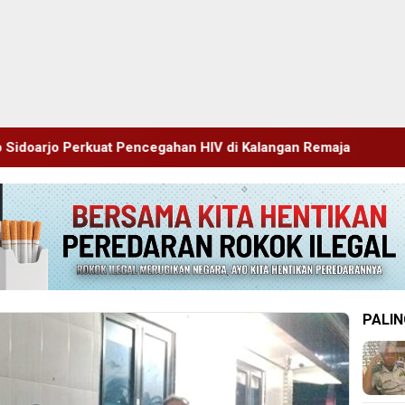
egahan HIV di Kalangan Remaja
Pimrus Filesatu.co.id S
PALIN