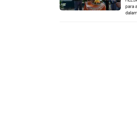
para 
dalam