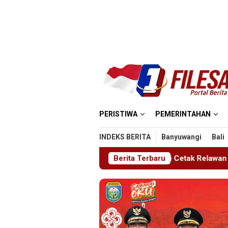
Loncat
ke
konten
PERISTIWA
PEMERINTAHAN
INDEKS BERITA
Banyuwangi
Bali
Ajang Bergengsi Cetak Relawan Muda Berprestasi
Berita Terbaru
Imi