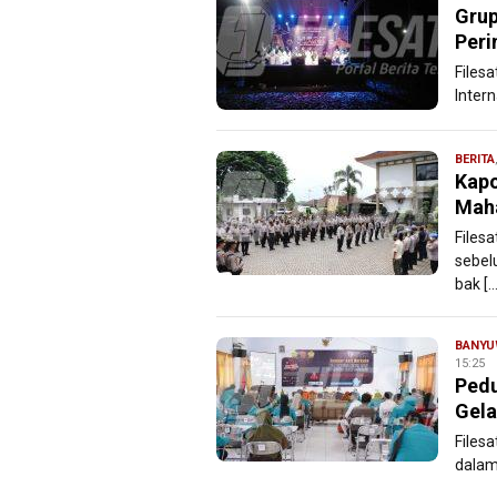
Grup
Peri
Filesa
Inter
BERITA
Kapo
Maha
Files
sebel
bak […
BANYU
15:25
Pedu
Gela
Filesa
dalam