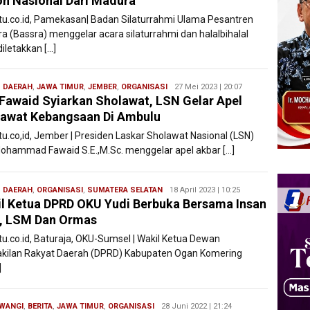
h Nasional Dari Madura
atu.co.id, Pamekasan| Badan Silaturrahmi Ulama Pesantren
a (Bassra) menggelar acara silaturrahmi dan halalbihalal
iletakkan […]
,
DAERAH
,
JAWA TIMUR
,
JEMBER
,
ORGANISASI
Redaksi
27 Mei 2023 | 20:07
Fawaid Syiarkan Sholawat, LSN Gelar Apel
Filesatu
awat Kebangsaan Di Ambulu
tu.co,id, Jember | Presiden Laskar Sholawat Nasional (LSN)
ohammad Fawaid S.E.,M.Sc. menggelar apel akbar […]
,
DAERAH
,
ORGANISASI
,
SUMATERA SELATAN
Redaksi
18 April 2023 | 10:25
l Ketua DPRD OKU Yudi Berbuka Bersama Insan
Filesatu
, LSM Dan Ormas
atu.co.id, Baturaja, OKU-Sumsel | Wakil Ketua Dewan
kilan Rakyat Daerah (DPRD) Kabupaten Ogan Komering
]
WANGI
,
BERITA
,
JAWA TIMUR
,
ORGANISASI
Redaksi
28 Juni 2022 | 21:24