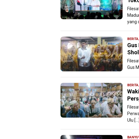
Toko
Files
Madur
yang d
BERITA
Gus 
Shol
Filesa
Gus M
BERITA
Waki
Pers
Files
Perwa
Ulu […
BANYU