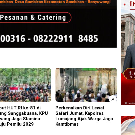
»
ut HUT RI ke-81 di
Perkenalkan Diri Lewat
PMR W
ng Sanggabuana, KPU
Safari Jumat, Kapolres
Gelar
wang Jaga Stamina
Lumajang Ajak Warga Jaga
Ajang
ju Pemilu 2029
Kamtibmas
Relaw