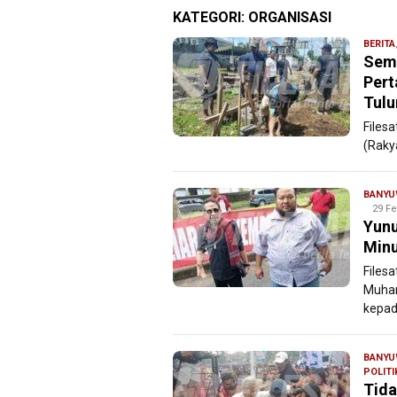
KATEGORI:
ORGANISASI
BERITA
Sema
Pert
Tul
Filesa
(Raky
BANYU
29 Fe
Yunu
Minu
Filesa
Muham
kepad
BANYU
POLITI
Tida