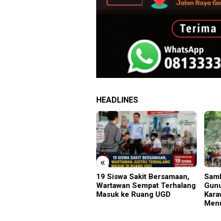
HEADLINES
«
grasi Ponorogo Deportasi
19 Siswa Sakit Bersamaan,
Samb
tu WN Tiongkok
Wartawan Sempat Terhalang
Gunu
ahgunakan Ijin Tinggal
Masuk ke Ruang UGD
Kara
Menu