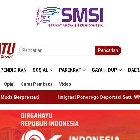
Pencarian
PENDIDIKAN
SOSIAL
PAREKRAF
GAYA HIDUP
DAER
Opini
Surat Pembaca
Video
grasi Ponorogo Deportasi Satu WN Tiongkok Salahgunakan Ijin