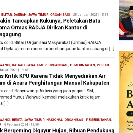
,
BLITAR
,
DAERAH
,
JAWA TIMUR
,
ORGANISASI
Redaksi
25 Januari 2025 | 15:34
kin Tancapkan Kukunya, Peletakan Batu
Filesatu
ama Ormas RADJA Dirikan Kantor di
ungagung
tu.co.id, Blitar | Organisasi Masyarakat (Ormas) RADJA
at Djelata) resmi memulai pembangunan kantor cabang di […]
WANGI
,
DAERAH
,
JAWA TIMUR
,
ORGANISASI
,
PEMERINTAHAN
,
POLITIK
Wasis
bruari 2024 | 19:15
Editor
s Kritik KPU Karena Tidak Menyediakan Air
m di Acara Penghitungan Manual Kabupaten
tu.co.id, Banyuwangi| Aktivis yang juga pegiat LSM,
mad Yunus Wahyudi kembali melakukan kritik tajam
a […]
WANGI
,
BERITA
,
JAWA TIMUR
,
NASIONAL
,
ORGANISASI
,
PEMERINTAHAN
,
K
Wasis
8 Februari 2024 | 19:58
k Bergeming Diguyur Hujan, Ribuan Pendukung
Editor