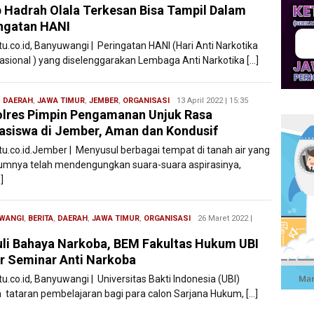
 Hadrah Olala Terkesan Bisa Tampil Dalam
Filesatu
ngatan HANI
tu.co.id, Banyuwangi | Peringatan HANI (Hari Anti Narkotika
nasional ) yang diselenggarakan Lembaga Anti Narkotika […]
,
DAERAH
,
JAWA TIMUR
,
JEMBER
,
ORGANISASI
Redaksi
13 April 2022 | 15:35
lres Pimpin Pengamanan Unjuk Rasa
Filesatu
siswa di Jember, Aman dan Kondusif
atu.co.id.Jember | Menyusul berbagai tempat di tanah air yang
umnya telah mendengungkan suara-suara aspirasinya,
]
WANGI
,
BERITA
,
DAERAH
,
JAWA TIMUR
,
ORGANISASI
Redaksi
26 Maret 2022 |
Filesatu
li Bahaya Narkoba, BEM Fakultas Hukum UBI
r Seminar Anti Narkoba
tu.co.id, Banyuwangi | Universitas Bakti Indonesia (UBI)
 tataran pembelajaran bagi para calon Sarjana Hukum, […]