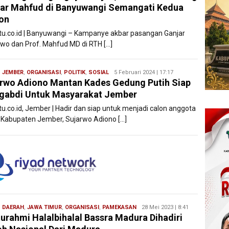
ar Mahfud di Banyuwangi Semangati Kedua
on
atu.co.id | Banyuwangi – Kampanye akbar pasangan Ganjar
wo dan Prof. Mahfud MD di RTH […]
,
JEMBER
,
ORGANISASI
,
POLITIK
,
SOSIAL
Wasis
5 Februari 2024 | 17:17
rwo Adiono Mantan Kades Gedung Putih Siap
Editor
gabdi Untuk Masyarakat Jember
tu.co.id, Jember | Hadir dan siap untuk menjadi calon anggota
Kabupaten Jember, Sujarwo Adiono […]
,
DAERAH
,
JAWA TIMUR
,
ORGANISASI
,
PAMEKASAN
Redaksi
28 Mei 2023 | 8:41
turahmi Halalbihalal Bassra Madura Dihadiri
Filesatu