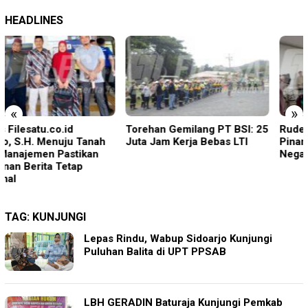
HEADLINES
«
»
Torehan Gemilang PT BSI: 25
Rudenim Pusat Tanjung
Juta Jam Kerja Bebas LTI
Pinang Deportasi 25 Warga
Negara Vietnam
TAG:
KUNJUNGI
Lepas Rindu, Wabup Sidoarjo Kunjungi
Puluhan Balita di UPT PPSAB
LBH GERADIN Baturaja Kunjungi Pemkab