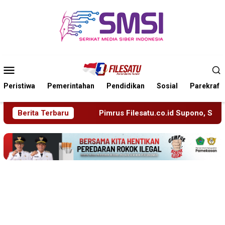
Loncat
ke
konten
Menu
Mobile
Peristiwa
Pemerintahan
Pendidikan
Sosial
Parekraf
Pimrus Filesatu.co.id Supono, S.H. Menuju Tanah Suci, Manaj
Berita Terbaru