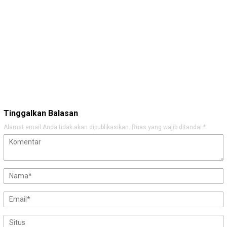
Tinggalkan Balasan
Alamat email Anda tidak akan dipublikasikan.
Ruas yang wajib ditandai
*