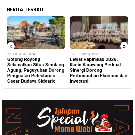
BERITA TERKAIT
«
»
16 Juli 2026 | 15:23
3 Agustus 2026 | 14:30
2
Lewat Rapimkab 2026,
Massa Aksi Desak Evaluasi
g
Kadin Karawang Perkuat
Kadisdik OKU, DPRD Siap
S
g
Sinergi Dorong
Dorong Pembentukan
Pertumbuhan Ekonomi dan
Pansus
P
Investasi
C