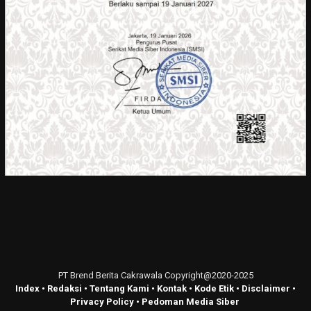
PT Brend Berita Cakrawala Copyright@2020-2025
Index
•
Redaksi
•
Tentang Kami
•
Kontak
•
Kode Etik
•
Disclaimer
•
Privacy Policy
•
Pedoman Media Siber