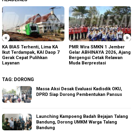
«
»
PMR Wira SMKN 1 Jember
Imigrasi Ponorogo Deportasi
Gelar ABHINAYA 2026, Ajang
Satu WN Tiongkok
Bergengsi Cetak Relawan
Salahgunakan Ijin Tinggal
Muda Berprestasi
TAG:
DORONG
Massa Aksi Desak Evaluasi Kadisdik OKU,
DPRD Siap Dorong Pembentukan Pansus
Launching Kampoeng Badah Bejajan Talang
Bandung, Dorong UMKM Warga Talang
Bandung