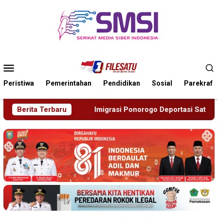
Loncat
ke
konten
Menu
Mobile
Peristiwa
Pemerintahan
Pendidikan
Sosial
Parekraf
igrasi Ponorogo Deportasi Satu WN Tiongkok Salahgunakan Iji
Berita Terbaru