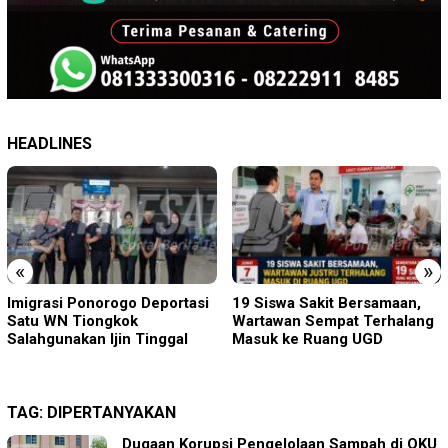
HEADLINES
«
»
19 Siswa Sakit Bersamaan,
Sambut HUT RI ke-81 di
Wartawan Sempat Terhalang
Gunung Sanggabuana, KPU
Masuk ke Ruang UGD
Karawang Jaga Stamina
Menuju Pemilu 2029
TAG:
DIPERTANYAKAN
Dugaan Korupsi Pengelolaan Sampah di OKU