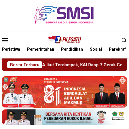
Loncat
ke
konten
Menu
Mobile
Peristiwa
Pemerintahan
Pendidikan
Sosial
Parekraf
 KAI Daop 7 Gerak Cepat Pulihkan Layanan
Berita Terbaru
PMR Wira SM