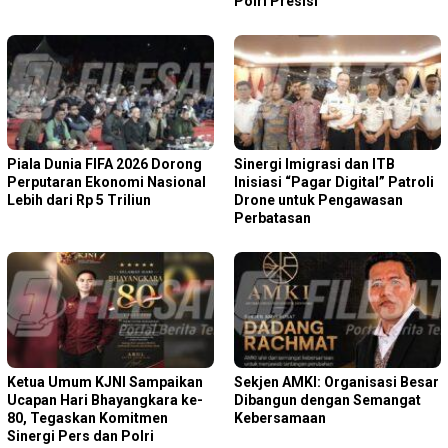
Polri Presisi
Piala Dunia FIFA 2026 Dorong
Sinergi Imigrasi dan ITB
Perputaran Ekonomi Nasional
Inisiasi “Pagar Digital” Patroli
Lebih dari Rp 5 Triliun
Drone untuk Pengawasan
Perbatasan
Ketua Umum KJNI Sampaikan
Sekjen AMKI: Organisasi Besar
Ucapan Hari Bhayangkara ke-
Dibangun dengan Semangat
80, Tegaskan Komitmen
Kebersamaan
Sinergi Pers dan Polri