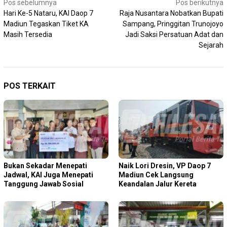
Navigasi
Pos sebelumnya
Pos berikutnya
Hari Ke-5 Nataru, KAI Daop 7
Raja Nusantara Nobatkan Bupati
pos
Madiun Tegaskan Tiket KA
Sampang, Pringgitan Trunojoyo
Masih Tersedia
Jadi Saksi Persatuan Adat dan
Sejarah
POS TERKAIT
Bukan Sekadar Menepati
Naik Lori Dresin, VP Daop 7
Jadwal, KAI Juga Menepati
Madiun Cek Langsung
Tanggung Jawab Sosial
Keandalan Jalur Kereta