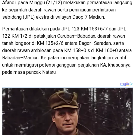
Afandi, pada Minggu (21/12) melakukan pemantauan langsung
ke sejumlah daerah rawan serta peninjauan perlintasan
sebidang (JPL) ekstra di wilayah Daop 7 Madiun.
Pemantauan dilakukan pada JPL 123 KM 153+6/7 dan JPL
122 KM 1/2 di petak jalan Caruban–Babadan, daerah rawan
tanah longsor di KM 135+2/6 antara Bagor–Saradan, serta
daerah rawan amblesan pada KM 158+0 s.d. KM 160+0 antara
Babadan–Madiun. Kegiatan ini merupakan langkah preventif
untuk memitigasi potensi gangguan perjalanan KA, khususnya
pada masa puncak Nataru.