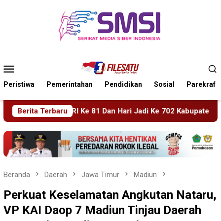
Loncat
ke
konten
Menu
Mobile
Peristiwa
Pemerintahan
Pendidikan
Sosial
Parekraf
ri Jadi Ke 702 Kabupaten Blitar, Dimeriahkan Artis Happy Asma
Berita Terbaru
Beranda
Daerah
Jawa Timur
Madiun
Perkuat Keselamatan Angkutan Nataru,
VP KAI Daop 7 Madiun Tinjau Daerah