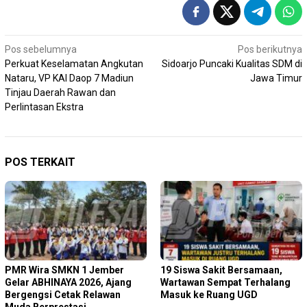
Navigasi
Pos sebelumnya
Pos berikutnya
Perkuat Keselamatan Angkutan
Sidoarjo Puncaki Kualitas SDM di
pos
Nataru, VP KAI Daop 7 Madiun
Jawa Timur
Tinjau Daerah Rawan dan
Perlintasan Ekstra
POS TERKAIT
PMR Wira SMKN 1 Jember
19 Siswa Sakit Bersamaan,
Gelar ABHINAYA 2026, Ajang
Wartawan Sempat Terhalang
Bergengsi Cetak Relawan
Masuk ke Ruang UGD
Muda Berprestasi