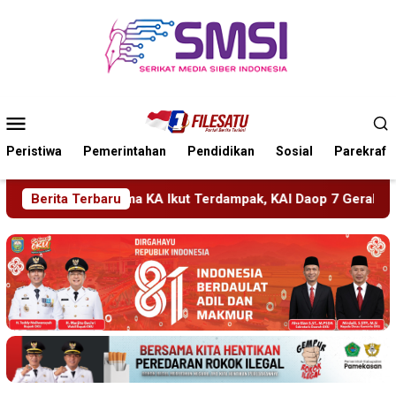
Loncat
ke
konten
Menu
Mobile
Peristiwa
Pemerintahan
Pendidikan
Sosial
Parekraf
ampak, KAI Daop 7 Gerak Cepat Pulihkan Layanan
Berita Terbaru
PMR Wi