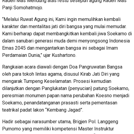
Raden Mas Mendung atas restu sesepuh agung Raden Mas
Panji Somohatmojo.
“Melalui Ruwat Agung ini, Kami ingin memulihkan kembali
karakter dan mentalitas jati diri bangsa yang mulai memudar.
Kami berharap dapat membangkitkan kembali jiwa Soekarno di
dalam sanubari generasi muda demi menyongsong Indonesia
Emas 2045 dan mengantarkan bangsa ini sebagai Imam
Perdamaian Dunia,” ujar Kushartono.
Rangkaian acara diawali dengan Doa Pangruwatan Bangsa
oleh para tokoh lintas agama, disusul Kirab Jati Diri yang
mengarak Tumpeng Keselamatan. Prosesi kemudian
dilanjutkan dengan Panglukatan (penyucian) patung Soekarno,
peresmian monumen papan nama perubahan Koesno menjadi
Soekarno, penandatanganan prasasti serta pementasan
teatrikal padat lakon “Kembang Jagad”.
Hadir sebagai narasumber utama, Brigjen Pol. Langgeng
Purnomo yang memiliki kompetensi Master Instruktur