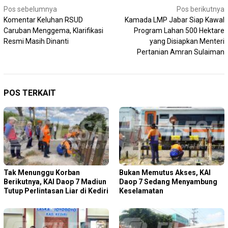
Navigasi
Pos sebelumnya
Pos berikutnya
Komentar Keluhan RSUD
Kamada LMP Jabar Siap Kawal
pos
Caruban Menggema, Klarifikasi
Program Lahan 500 Hektare
Resmi Masih Dinanti
yang Disiapkan Menteri
Pertanian Amran Sulaiman
POS TERKAIT
Tak Menunggu Korban
Bukan Memutus Akses, KAI
Berikutnya, KAI Daop 7 Madiun
Daop 7 Sedang Menyambung
Tutup Perlintasan Liar di Kediri
Keselamatan