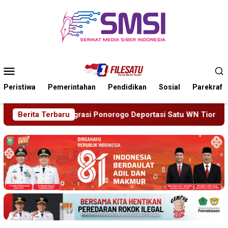
Loncat
ke
konten
Menu
Mobile
Peristiwa
Pemerintahan
Pendidikan
Sosial
Parekraf
eportasi Satu WN Tiongkok Salahgunakan Ijin Tinggal
Berita Terbaru