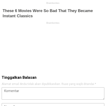
Tinggalkan Balasan
Alamat email Anda tidak akan dipublikasikan.
Ruas yang wajib ditandai
*