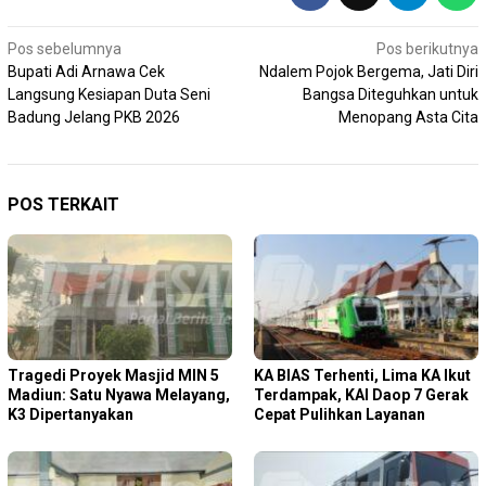
Navigasi
Pos sebelumnya
Pos berikutnya
Bupati Adi Arnawa Cek
Ndalem Pojok Bergema, Jati Diri
pos
Langsung Kesiapan Duta Seni
Bangsa Diteguhkan untuk
Badung Jelang PKB 2026
Menopang Asta Cita
POS TERKAIT
Tragedi Proyek Masjid MIN 5
KA BIAS Terhenti, Lima KA Ikut
Madiun: Satu Nyawa Melayang,
Terdampak, KAI Daop 7 Gerak
K3 Dipertanyakan
Cepat Pulihkan Layanan