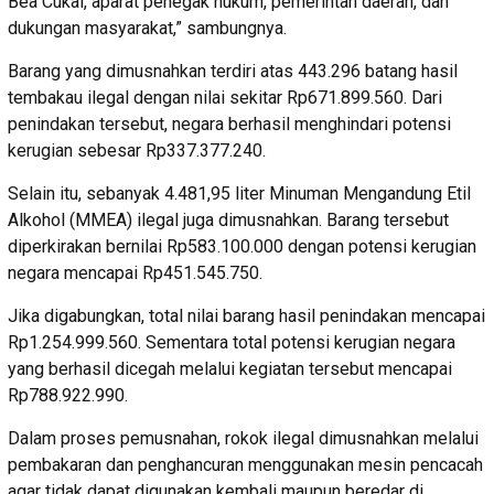
Bea Cukai, aparat penegak hukum, pemerintah daerah, dan
dukungan masyarakat,” sambungnya.
Barang yang dimusnahkan terdiri atas 443.296 batang hasil
tembakau ilegal dengan nilai sekitar Rp671.899.560. Dari
penindakan tersebut, negara berhasil menghindari potensi
kerugian sebesar Rp337.377.240.
Selain itu, sebanyak 4.481,95 liter Minuman Mengandung Etil
Alkohol (MMEA) ilegal juga dimusnahkan. Barang tersebut
diperkirakan bernilai Rp583.100.000 dengan potensi kerugian
negara mencapai Rp451.545.750.
Jika digabungkan, total nilai barang hasil penindakan mencapai
Rp1.254.999.560. Sementara total potensi kerugian negara
yang berhasil dicegah melalui kegiatan tersebut mencapai
Rp788.922.990.
Dalam proses pemusnahan, rokok ilegal dimusnahkan melalui
pembakaran dan penghancuran menggunakan mesin pencacah
agar tidak dapat digunakan kembali maupun beredar di