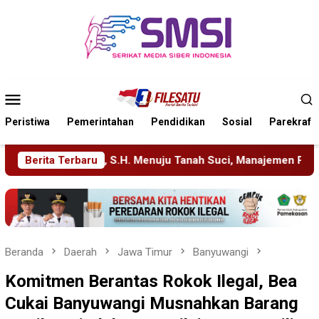
Loncat
ke
konten
Menu
Mobile
Peristiwa
Pemerintahan
Pendidikan
Sosial
Parekraf
anah Suci, Manajemen Pastikan Pelayanan Berita Tetap Maksima
Berita Terbaru
Beranda
Daerah
Jawa Timur
Banyuwangi
Komitmen Berantas Rokok Ilegal, Bea
Cukai Banyuwangi Musnahkan Barang