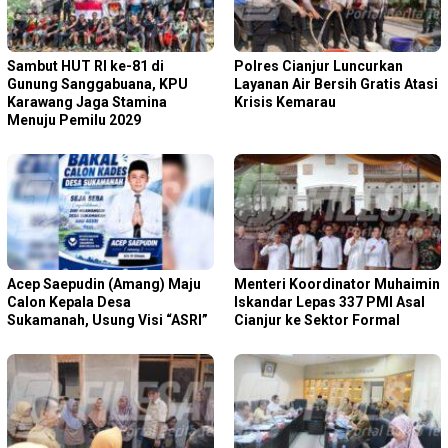
Sambut HUT RI ke-81 di
Polres Cianjur Luncurkan
Gunung Sanggabuana, KPU
Layanan Air Bersih Gratis Atasi
Karawang Jaga Stamina
Krisis Kemarau
Menuju Pemilu 2029
Acep Saepudin (Amang) Maju
Menteri Koordinator Muhaimin
Calon Kepala Desa
Iskandar Lepas 337 PMI Asal
Sukamanah, Usung Visi “ASRI”
Cianjur ke Sektor Formal