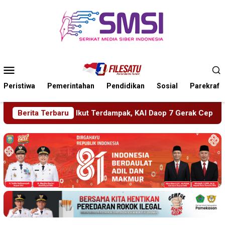
Loncat
ke
konten
Menu
Mobile
Peristiwa
Pemerintahan
Pendidikan
Sosial
Parekraf
, KAI Daop 7 Gerak Cepat Pulihkan Layanan
Berita Terbaru
PMR Wira SM