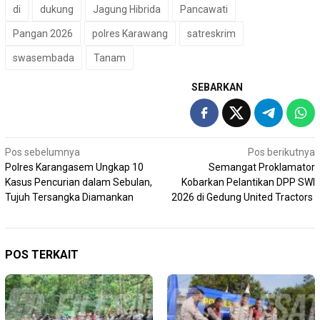
di
dukung
Jagung Hibrida
Pancawati
Pangan 2026
polres Karawang
satreskrim
swasembada
Tanam
SEBARKAN
Navigasi
Pos sebelumnya
Pos berikutnya
Polres Karangasem Ungkap 10
Semangat Proklamator
pos
Kasus Pencurian dalam Sebulan,
Kobarkan Pelantikan DPP SWI
Tujuh Tersangka Diamankan
2026 di Gedung United Tractors
POS TERKAIT