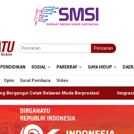
Pencarian
PENDIDIKAN
SOSIAL
PAREKRAF
GAYA HIDUP
DAER
Opini
Surat Pembaca
Video
 Muda Berprestasi
Imigrasi Ponorogo Deportasi Satu W