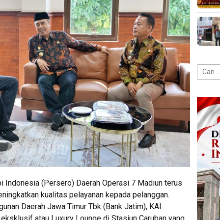
Cari
untuk:
i Indonesia (Persero) Daerah Operasi 7 Madiun terus
ingkatkan kualitas pelayanan kepada pelanggan.
unan Daerah Jawa Timur Tbk (Bank Jatim), KAI
 eksklusif atau Luxury Lounge di Stasiun Caruban yang