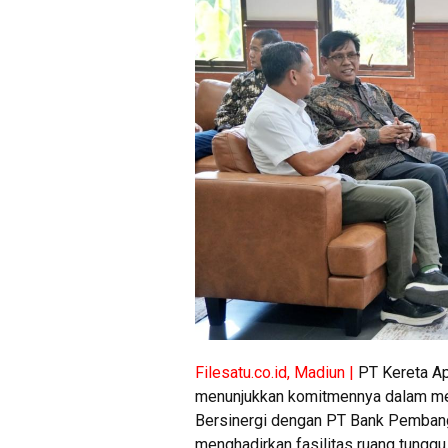
Filesatu.co.id, Madiun |
PT Kereta Ap
menunjukkan komitmennya dalam men
Bersinergi dengan PT Bank Pembang
menghadirkan fasilitas ruang tunggu