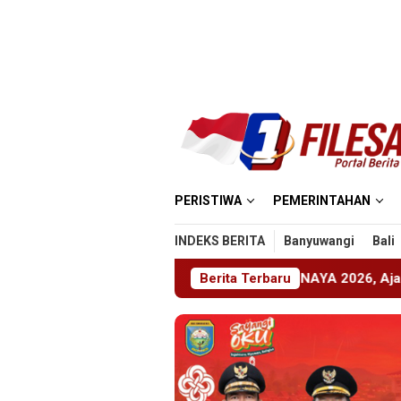
Loncat
ke
konten
PERISTIWA
PEMERINTAHAN
INDEKS BERITA
Banyuwangi
Bali
ember Gelar ABHINAYA 2026, Ajang Bergengsi Cetak Relawan
Berita Terbaru