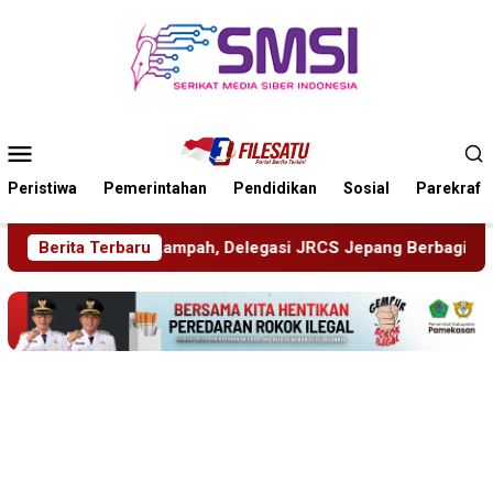
Loncat
ke
konten
Menu
Mobile
Peristiwa
Pemerintahan
Pendidikan
Sosial
Parekraf
S Jepang Berbagi Pengetahuan di SDN Puger Kulon 01
Berita Terbaru