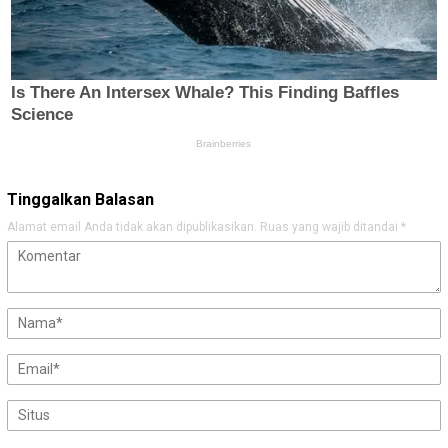
Tinggalkan Balasan
Alamat email Anda tidak akan dipublikasikan.
Ruas yang wajib ditandai
*