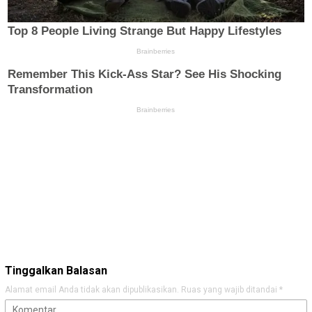
Tinggalkan Balasan
Alamat email Anda tidak akan dipublikasikan.
Ruas yang wajib ditandai
*