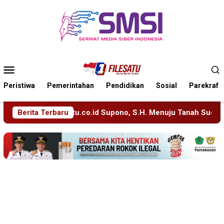
Loncat
ke
konten
Menu
Mobile
Peristiwa
Pemerintahan
Pendidikan
Sosial
Parekraf
d Supono, S.H. Menuju Tanah Suci, Manajemen Pastikan Pelayan
Berita Terbaru