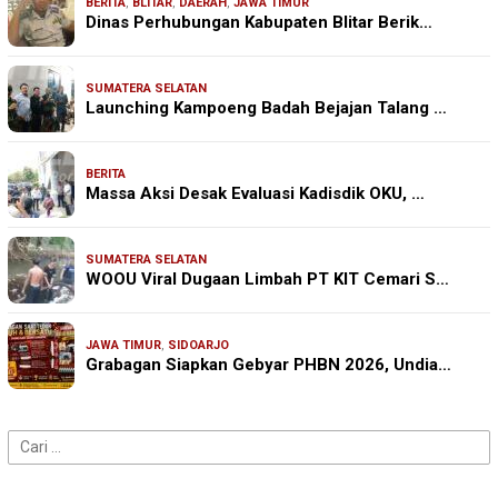
BERITA
,
BLITAR
,
DAERAH
,
JAWA TIMUR
Dinas Perhubungan Kabupaten Blitar Berik…
SUMATERA SELATAN
Launching Kampoeng Badah Bejajan Talang …
BERITA
Massa Aksi Desak Evaluasi Kadisdik OKU, …
SUMATERA SELATAN
WOOU Viral Dugaan Limbah PT KIT Cemari S…
JAWA TIMUR
,
SIDOARJO
Grabagan Siapkan Gebyar PHBN 2026, Undia…
Cari
untuk: