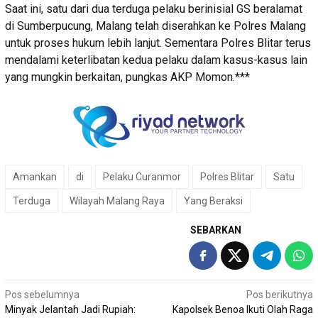
Saat ini, satu dari dua terduga pelaku berinisial GS beralamat
di Sumberpucung, Malang telah diserahkan ke Polres Malang
untuk proses hukum lebih lanjut. Sementara Polres Blitar terus
mendalami keterlibatan kedua pelaku dalam kasus-kasus lain
yang mungkin berkaitan, pungkas AKP Momon.***
Amankan
di
Pelaku Curanmor
Polres Blitar
Satu
Terduga
Wilayah Malang Raya
Yang Beraksi
SEBARKAN
Navigasi
Pos sebelumnya
Pos berikutnya
Minyak Jelantah Jadi Rupiah:
Kapolsek Benoa Ikuti Olah Raga
pos