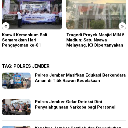
«
»
Tragedi Proyek Masjid MIN 5
KA BIAS Terhenti, Lima KA
Madiun: Satu Nyawa
Ikut Terdampak, KAI Daop 7
Melayang, K3 Dipertanyakan
Gerak Cepat Pulihkan
Layanan
TAG:
POLRES JEMBER
Polres Jember Masifkan Edukasi Berkendara
Aman di Titik Rawan Kecelakaan
Polres Jember Gelar Deteksi Dini
Penyalahgunaan Narkoba bagi Personel