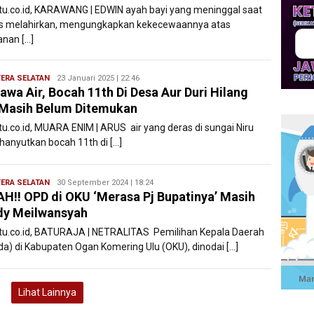
atu.co.id, KARAWANG | EDWIN ayah bayi yang meninggal saat
s melahirkan, mengungkapkan kekecewaannya atas
anan […]
ERA SELATAN
Ryan
23 Januari 2025 | 22:46
awa Air, Bocah 11th Di Desa Aur Duri Hilang
Karawang
Masih Belum Ditemukan
atu.co.id, MUARA ENIM | ARUS air yang deras di sungai Niru
anyutkan bocah 11th di […]
ERA SELATAN
Ryan
30 September 2024 | 18:24
H!! OPD di OKU ‘Merasa Pj Bupatinya’ Masih
Karawang
dy Meilwansyah
atu.co.id, BATURAJA | NETRALITAS Pemilihan Kepala Daerah
ada) di Kabupaten Ogan Komering Ulu (OKU), dinodai […]
Lihat Lainnya