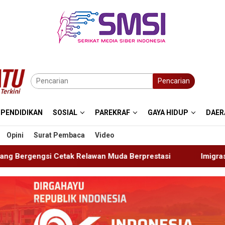
Pencarian
PENDIDIKAN
SOSIAL
PAREKRAF
GAYA HIDUP
DAER
Opini
Surat Pembaca
Video
 Muda Berprestasi
Imigrasi Ponorogo Deportasi Satu W