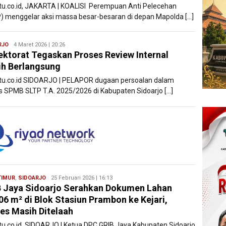
atu.co.id, JAKARTA | KOALISI Perempuan Anti Pelecehan
) menggelar aksi massa besar-besaran di depan Mapolda […]
RJO
Ryan
4 Maret 2026 | 20:26
ektorat Tegaskan Proses Review Internal
Karawang
h Berlangsung
atu.co.id SIDOARJO | PELAPOR dugaan persoalan dalam
s SPMB SLTP T.A. 2025/2026 di Kabupaten Sidoarjo […]
TIMUR
,
SIDOARJO
Ryan
25 Februari 2026 | 16:13
 Jaya Sidoarjo Serahkan Dokumen Lahan
Karawang
06 m² di Blok Stasiun Prambon ke Kejari,
es Masih Ditelaah
atu.co.id, SIDOARJO | Ketua DPC GRIB Jaya Kabupaten Sidoarjo