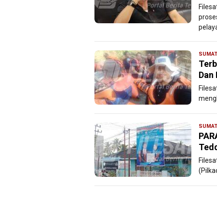
Files
prose
pelay
SUMAT
Terb
Dan 
Files
mengh
SUMAT
PARA
Ted
Files
(Pilk