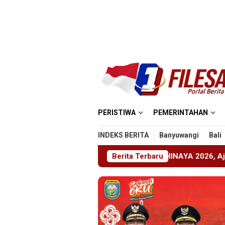
Loncat
ke
konten
PERISTIWA
PEMERINTAHAN
INDEKS BERITA
Banyuwangi
Bali
ember Gelar ABHINAYA 2026, Ajang Bergengsi Cetak Relawan
Berita Terbaru