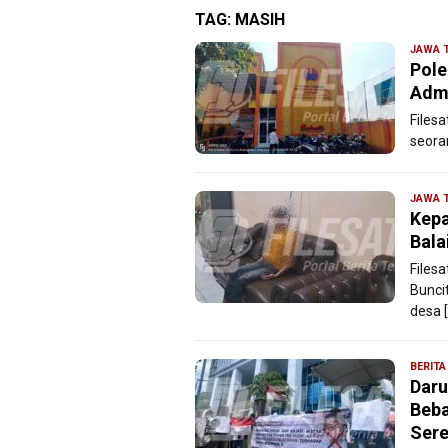
TAG:
MASIH
JAWA 
Pole
Admi
Files
seora
JAWA 
Kepa
Bala
Files
Bunci
desa 
BERITA
Daru
Beba
Sere