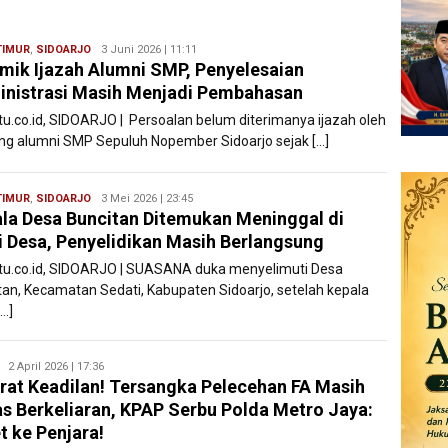
TIMUR
,
SIDOARJO
Ryan
3 Juni 2026 | 11:11
mik Ijazah Alumni SMP, Penyelesaian
Karawang
nistrasi Masih Menjadi Pembahasan
atu.co.id, SIDOARJO | Persoalan belum diterimanya ijazah oleh
ng alumni SMP Sepuluh Nopember Sidoarjo sejak […]
TIMUR
,
SIDOARJO
Ryan
3 Mei 2026 | 23:45
la Desa Buncitan Ditemukan Meninggal di
Karawang
i Desa, Penyelidikan Masih Berlangsung
atu.co.id, SIDOARJO | SUASANA duka menyelimuti Desa
tan, Kecamatan Sedati, Kabupaten Sidoarjo, setelah kepala
[…]
Ryan
2 April 2026 | 17:36
rat Keadilan! Tersangka Pelecehan FA Masih
Karawang
s Berkeliaran, KPAP Serbu Polda Metro Jaya:
t ke Penjara!