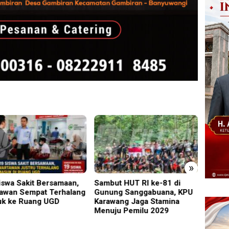
»
ut HUT RI ke-81 di
Perkenalkan Diri Lewat
PMR W
ng Sanggabuana, KPU
Safari Jumat, Kapolres
Gelar
wang Jaga Stamina
Lumajang Ajak Warga Jaga
Ajang
ju Pemilu 2029
Kamtibmas
Relaw