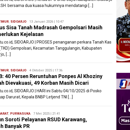
,.SH. bersama dua kuasa hukumnya mendatangi […]
TIMUR
,
SIDOARJO
Ryan
13 Januari 2026 | 10:47
us Sisa Tanah Madrasah Gempolsari Masih
Karawang
rlukan Kejelasan
atu.co.id, SIDOARJO | PROSES penanganan perkara Tanah Kas
(TKD) Gempolsari, Kecamatan Tanggulangin, Kabupaten
jo, […]
TIMUR
,
SIDOARJO
Ryan
4 Oktober 2025 | 17:36
: 40 Persen Reruntuhan Ponpes Al Khoziny
Karawang
h Dievakuasi, 49 Korban Masih Dicari
atu.co.id, SIDOARJO | HARI ini Sabtu 04/10/2025 di Posko
ap Darurat, Kepala BNBP Letjend TNI […]
BARAT
,
PURWASUKA
Ryan
7 Mei 2025 | 21:41
n Soroti Pelayanan RSUD Karawang,
Karawang
h Banyak PR