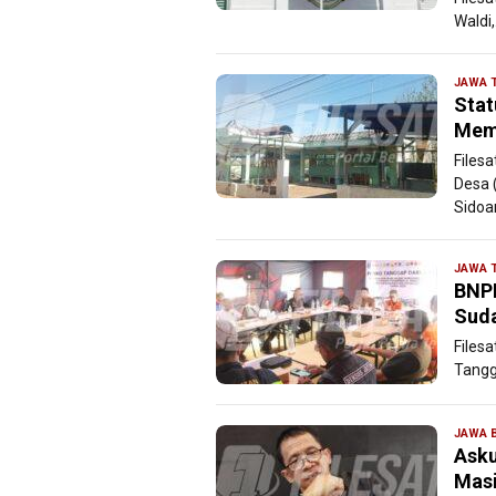
Waldi
JAWA 
Stat
Meme
Files
Desa 
Sidoar
JAWA 
BNPB
Suda
Files
Tangg
JAWA 
Asku
Masi