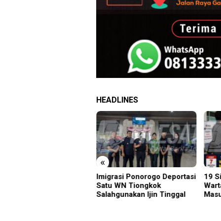
HEADLINES
«
grasi Ponorogo Deportasi
19 Siswa Sakit Bersamaan,
Samb
tu WN Tiongkok
Wartawan Sempat Terhalang
Gunu
ahgunakan Ijin Tinggal
Masuk ke Ruang UGD
Kara
Menu