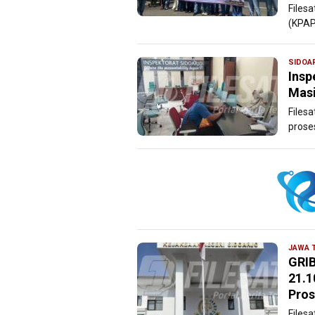
Files
(KPAP
SIDOA
Insp
Masi
Files
prose
JAWA 
GRIB
21.1
Pros
Files