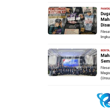
PAMEK
Duga
Maha
Dis
Files
lingk
BERITA
Maha
Semi
Files
Magis
(Unsu