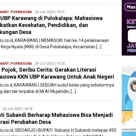
BARAT
,
PURWASUKA
Ryan
30 Juli 2025 | 18:51
UBP Karawang di Pulokalapa: Mahasiswa
Karawang
katkan Kesehatan, Pendidikan, dan
kungan Desa
atu.co.id, KARAWANG | MEMASUKI hari ke-14 pelaksanaan
h Kerja Nyata (KKN) di Desa Pulokalapa, Kecamatan […]
BARAT
,
PURWASUKA
Ryan
29 Juli 2025 | 14:25
 Pojok, Seribu Cerita: Gerakan Literasi
Karawang
siswa KKN UBP Karawang Untuk Anak Negeri
atu.co.d, KARAWANG | SEBUAH sudut kelas yang sebelumnya
 dan tak terpakai di MI Al-Mujahidin, […]
Ryan
23 Juli 2025 | 18:18
ti Subandi Berharap Mahasiswa Bisa Menjadi
Karawang
irasi Perubahan Desa
atu.co.id, SIDOARJO | BUPATI Sidoarjo H.Subandi melepas 492