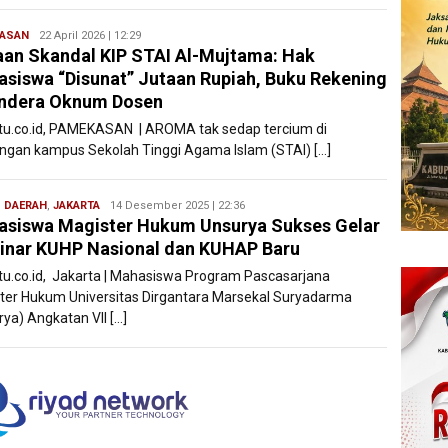
ASAN
Ryan
22 April 2026 | 12:29
an Skandal KIP STAI Al-Mujtama: Hak
Karawang
siswa “Disunat” Jutaan Rupiah, Buku Rekening
andera Oknum Dosen
atu.co.id, PAMEKASAN | AROMA tak sedap tercium di
ungan kampus Sekolah Tinggi Agama Islam (STAI) […]
,
DAERAH
,
JAKARTA
Bentar
14 Desember 2025 | 22:36
siswa Magister Hukum Unsurya Sukses Gelar
Bali
nar KUHP Nasional dan KUHAP Baru
atu.co.id, Jakarta | Mahasiswa Program Pascasarjana
ter Hukum Universitas Dirgantara Marsekal Suryadarma
rya) Angkatan VII […]