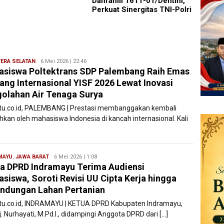
Danramil 1611-01/Dentim,
Pence
Perkuat Sinergitas TNI-Polri
Remaj
ERA SELATAN
Ryan
6 Mei 2026 | 22:46
siswa Poltektrans SDP Palembang Raih Emas
Karawang
jang Internasional YISF 2026 Lewat Inovasi
olahan Air Tenaga Surya
atu.co.id, PALEMBANG | Prestasi membanggakan kembali
ehkan oleh mahasiswa Indonesia di kancah internasional. Kali
MAYU
,
JAWA BARAT
Ryan
6 Mei 2026 | 1:08
a DPRD Indramayu Terima Audiensi
Karawang
siswa, Soroti Revisi UU Cipta Kerja hingga
indungan Lahan Pertanian
atu.co.id, ‎INDRAMAYU | KETUA DPRD Kabupaten Indramayu,
j. Nurhayati, M.Pd.I., didampingi Anggota DPRD dari […]