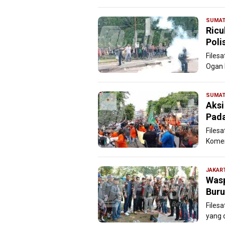
SUMAT
Ricu
Poli
Files
Ogan 
SUMAT
Aksi
Pad
Files
Komer
JAKAR
Wasp
Buru
Files
yang 