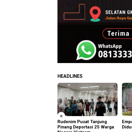
HEADLINES
«
rus Filesatu.co.id
Rudenim Pusat Tanjung
Empa
pono, S.H. Menuju Tanah
Pinang Deportasi 25 Warga
Didu