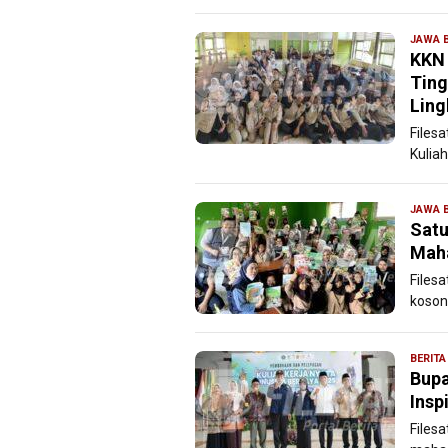
JAWA 
KKN 
Ting
Ling
Files
Kulia
JAWA 
Satu
Maha
Files
kosong
BERITA
Bupa
Insp
Files