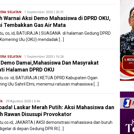
ERA SELATAN
Ryan
1 September 2025 | 20:31
h Warnai Aksi Demo Mahasiswa di DPRD OKU,
Karawang
si Tembakkan Gas Air Mata
atu, co, id, BATURAJA | SUASANA di halaman Gedung DPRD
Komering Ulu (OKU) mendadak […]
ERA SELATAN
Ryan
1 September 2025 | 16:26
 Demo Damai,Mahasiswa Dan Masyrakat
Karawang
ati Halaman DPRD OKU
atu.co. id, BATURAJA | KETUA DPRD Kabupaten Ogan
ing Ulu Sahril Elmi, menemui ratusan mahasiswa […]
TA
Ryan
29 Agustus 2025 | 0:46
ada! Laskar Merah Putih: Aksi Mahasiswa dan
Karawang
h Rawan Disusupi Provokator
atu.co.id, JAKARTA | AKSI demonstrasi mahasiswa dan buruh
digelar di depan Gedung DPR RI […]