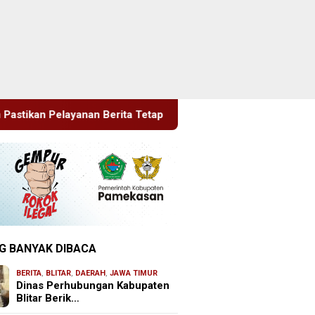
a Tetap Maksimal
Rudenim Pusat Tanjung Pinang Depor
G BANYAK DIBACA
BERITA
,
BLITAR
,
DAERAH
,
JAWA TIMUR
Dinas Perhubungan Kabupaten
Blitar Berik…