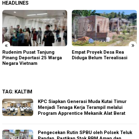
HEADLINES
«
»
jung
Empat Proyek Desa Rea
Kapolsek Dentim Ha
5 Warga
Diduga Belum Terealisasi
Pelepasan Purna T
Danramil 1611-01/D
Perkuat Sinergitas 
TAG:
KALTIM
KPC Siapkan Generasi Muda Kutai Timur
Menjadi Tenaga Kerja Terampil melalui
Program Apprentice Mekanik Alat Berat
Pengecekan Rutin SPBU oleh Polsek Teluk
Pandan, Pastikan Stok BBM Aman dan