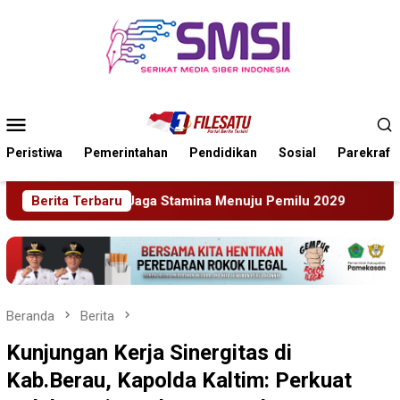
Loncat
ke
konten
Menu
Mobile
Peristiwa
Pemerintahan
Pendidikan
Sosial
Parekraf
ju Pemilu 2029
Berita Terbaru
Perkenalkan Diri Lewat Safari Jumat, 
Beranda
Berita
Kunjungan Kerja Sinergitas di
Kab.Berau, Kapolda Kaltim: Perkuat