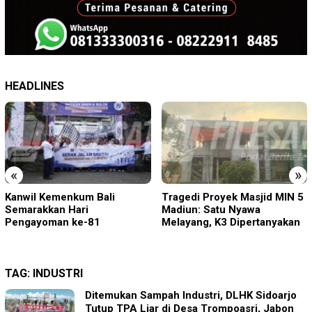
HEADLINES
«
»
Tragedi Proyek Masjid MIN 5
KA BIAS Terhenti, Lima KA
Madiun: Satu Nyawa
Ikut Terdampak, KAI Daop 7
Melayang, K3 Dipertanyakan
Gerak Cepat Pulihkan
Layanan
TAG:
INDUSTRI
Ditemukan Sampah Industri, DLHK Sidoarjo
Tutup TPA Liar di Desa Trompoasri, Jabon