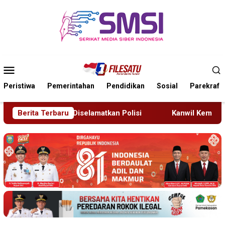
Loncat
ke
konten
Menu
Mobile
Peristiwa
Pemerintahan
Pendidikan
Sosial
Parekraf
kan Polisi
Berita Terbaru
Kanwil Kemenkum Bali Semarakkan Hari Pe