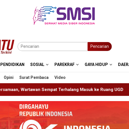
Pencarian
PENDIDIKAN
SOSIAL
PAREKRAF
GAYA HIDUP
DAER
Opini
Surat Pembaca
Video
t Terhalang Masuk ke Ruang UGD
Sambut HUT RI ke-81