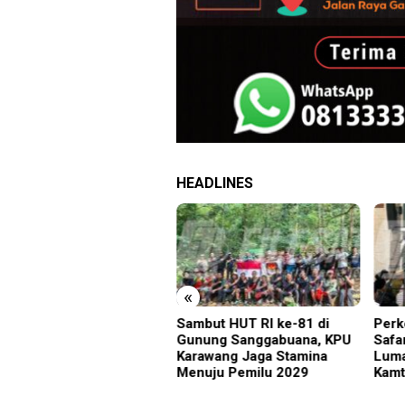
HEADLINES
«
Siswa Sakit Bersamaan,
Sambut HUT RI ke-81 di
Perk
rtawan Sempat Terhalang
Gunung Sanggabuana, KPU
Safa
suk ke Ruang UGD
Karawang Jaga Stamina
Luma
Menuju Pemilu 2029
Kamt