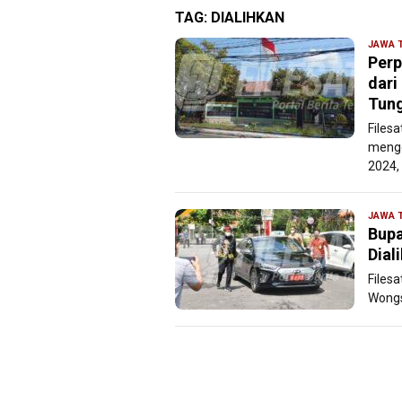
TAG:
DIALIHKAN
JAWA 
Perp
dari
Tun
Files
menge
2024,
JAWA 
Bupa
Dial
Files
Wongs