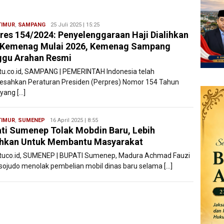
TIMUR
,
SAMPANG
Ryan
25 Juli 2025 | 15:25
res 154/2024: Penyelenggaraan Haji Dialihkan
Karawang
 Kemenag Mulai 2026, Kemenag Sampang
ggu Arahan Resmi
atu.co.id, SAMPANG | PEMERINTAH Indonesia telah
sahkan Peraturan Presiden (Perpres) Nomor 154 Tahun
 yang […]
TIMUR
,
SUMENEP
Ryan
16 April 2025 | 8:55
ti Sumenep Tolak Mobdin Baru, Lebih
Karawang
ihkan Untuk Membantu Masyarakat
atuco.id, SUMENEP | BUPATI Sumenep, Madura Achmad Fauzi
ojudo menolak pembelian mobil dinas baru selama […]