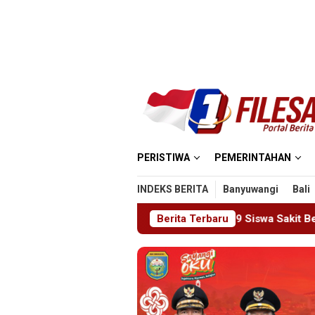
Loncat
ke
konten
PERISTIWA
PEMERINTAHAN
INDEKS BERITA
Banyuwangi
Bali
in Tinggal
19 Siswa Sakit Bersamaan, Wartawan Sempa
Berita Terbaru