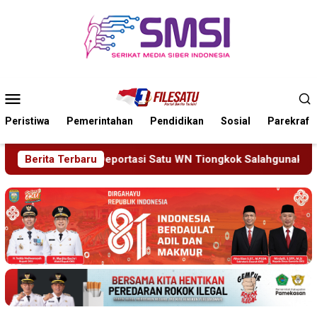
Loncat
ke
konten
Menu
Mobile
Peristiwa
Pemerintahan
Pendidikan
Sosial
Parekraf
atu WN Tiongkok Salahgunakan Ijin Tinggal
Berita Terbaru
19 Siswa S