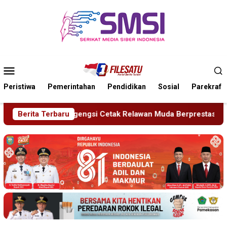
Loncat
ke
konten
Menu
Mobile
Peristiwa
Pemerintahan
Pendidikan
Sosial
Parekraf
Cetak Relawan Muda Berprestasi
Berita Terbaru
Imigrasi Ponorogo De