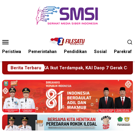
Loncat
ke
konten
Menu
Mobile
Peristiwa
Pemerintahan
Pendidikan
Sosial
Parekraf
k, KAI Daop 7 Gerak Cepat Pulihkan Layanan
Berita Terbaru
PMR Wira 