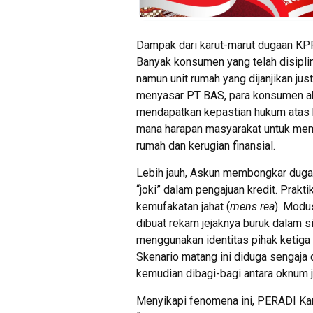
Dampak dari karut-marut dugaan KPR
Banyak konsumen yang telah disipli
namun unit rumah yang dijanjikan jus
menyasar PT BAS, para konsumen aka
mendapatkan kepastian hukum atas ha
mana harapan masyarakat untuk memil
rumah dan kerugian finansial.
Lebih jauh, Askun membongkar duga
“joki” dalam pengajuan kredit. Prakt
kemufakatan jahat (
mens rea
). Modu
dibuat rekam jejaknya buruk dalam s
menggunakan identitas pihak ketiga 
Skenario matang ini diduga sengaja d
kemudian dibagi-bagi antara oknum j
Menyikapi fenomena ini, PERADI Ka