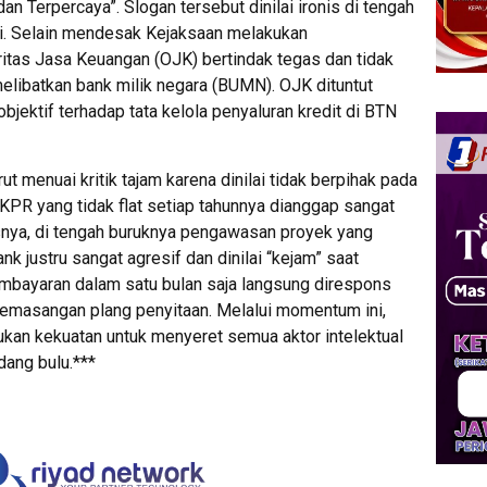
n Terpercaya”. Slogan tersebut dinilai ironis di tengah
ni. Selain mendesak Kejaksaan melakukan
tas Jasa Keuangan (OJK) bertindak tegas dan tidak
elibatkan bank milik negara (BUMN). OJK dituntut
objektif terhadap tata kelola penyaluran kredit di BTN
urut menuai kritik tajam karena dinilai tidak berpihak pada
n KPR yang tidak flat setiap tahunnya dianggap sangat
nya, di tengah buruknya pengawasan proyek yang
nk justru sangat agresif dan dinilai “kejam” saat
mbayaran dalam satu bulan saja langsung direspons
pemasangan plang penyitaan. Melalui momentum ini,
an kekuatan untuk menyeret semua aktor intelektual
dang bulu.***