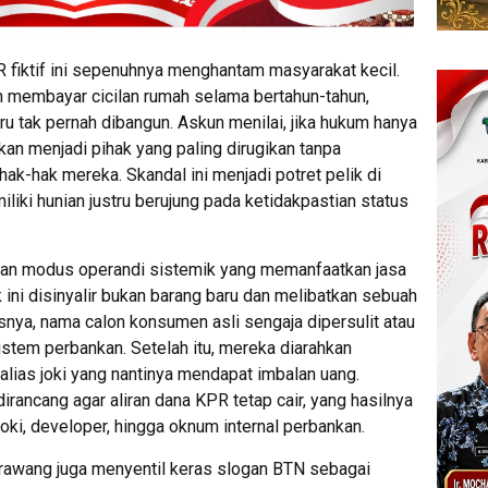
 fiktif ini sepenuhnya menghantam masyarakat kecil.
n membayar cicilan rumah selama bertahun-tahun,
tru tak pernah dibangun. Askun menilai, jika hukum hanya
n menjadi pihak yang paling dirugikan tanpa
k-hak mereka. Skandal ini menjadi potret pelik di
iki hunian justru berujung pada ketidakpastian status
an modus operandi sistemik yang memanfaatkan jasa
ik ini disinyalir bukan barang baru dan melibatkan sebuah
snya, nama calon konsumen asli sengaja dipersulit atau
istem perbankan. Setelah itu, mereka diarahkan
alias joki yang nantinya mendapat imbalan uang.
irancang agar aliran dana KPR tetap cair, yang hasilnya
oki, developer, hingga oknum internal perbankan.
rawang juga menyentil keras slogan BTN sebagai