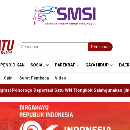
Pencarian
PENDIDIKAN
SOSIAL
PAREKRAF
GAYA HIDUP
DAER
Opini
Surat Pembaca
Video
u WN Tiongkok Salahgunakan Ijin Tinggal
19 Siswa Sak