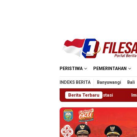
Loncat
ke
konten
PERISTIWA
PEMERINTAHAN
INDEKS BERITA
Banyuwangi
Bali
wan Muda Berprestasi
Imigrasi Ponorogo Deportasi Sat
Berita Terbaru