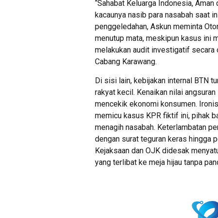
“Sahabat Keluarga Indonesia, Aman da
kacaunya nasib para nasabah saat i
penggeledahan, Askun meminta Otori
menutup mata, meskipun kasus ini m
melakukan audit investigatif secara 
Cabang Karawang.
Di sisi lain, kebijakan internal BTN t
rakyat kecil. Kenaikan nilai angsura
mencekik ekonomi konsumen. Ironis
memicu kasus KPR fiktif ini, pihak ba
menagih nasabah. Keterlambatan pe
dengan surat teguran keras hingga 
Kejaksaan dan OJK didesak menyatuk
yang terlibat ke meja hijau tanpa pan