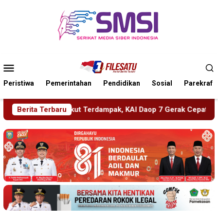
Loncat
ke
konten
Menu
Mobile
Peristiwa
Pemerintahan
Pendidikan
Sosial
Parekraf
KAI Daop 7 Gerak Cepat Pulihkan Layanan
Berita Terbaru
PMR Wira SMK