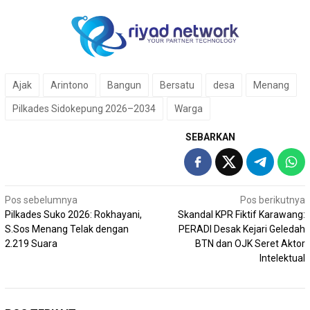
Ajak
Arintono
Bangun
Bersatu
desa
Menang
Pilkades Sidokepung 2026–2034
Warga
SEBARKAN
Navigasi
Pos sebelumnya
Pos berikutnya
Pilkades Suko 2026: Rokhayani,
Skandal KPR Fiktif Karawang:
pos
S.Sos Menang Telak dengan
PERADI Desak Kejari Geledah
2.219 Suara
BTN dan OJK Seret Aktor
Intelektual