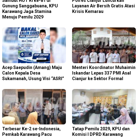
Sambut HUT RI ke-81 di
Polres Cianjur Luncurkan
Gunung Sanggabuana, KPU
Layanan Air Bersih Gratis Atasi
Karawang Jaga Stamina
Krisis Kemarau
Menuju Pemilu 2029
Acep Saepudin (Amang) Maju
Menteri Koordinator Muhaimin
Calon Kepala Desa
Iskandar Lepas 337 PMI Asal
Sukamanah, Usung Visi “ASRI”
Cianjur ke Sektor Formal
Terbesar Ke-2 se-Indonesia,
Tatap Pemilu 2029, KPU dan
Pemkab Karawang Pacu
Komisi I DPRD Karawang